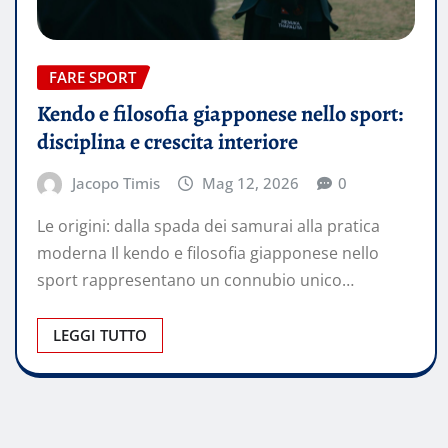
FARE SPORT
Kendo e filosofia giapponese nello sport:
disciplina e crescita interiore
Jacopo Timis
Mag 12, 2026
0
Le origini: dalla spada dei samurai alla pratica
moderna Il kendo e filosofia giapponese nello
sport rappresentano un connubio unico…
LEGGI TUTTO