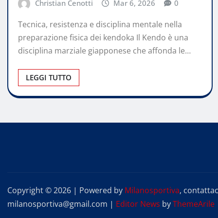
Christian Cenotti
Mar 6, 2026
0
Tecnica, resistenza e disciplina mentale nella
preparazione fisica dei kendoka Il Kendo è una
disciplina marziale giapponese che affonda le…
LEGGI TUTTO
Copyright © 2026 | Powered by
Milanosportiva
, contattac
milanosportiva@gmail.com
|
Editor News
by
ThemeArile