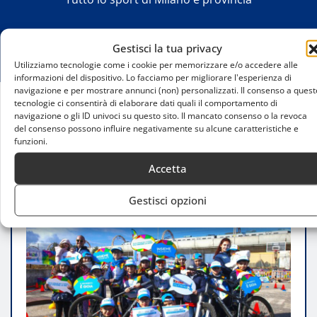
Gestisci la tua privacy
Utilizziamo tecnologie come i cookie per memorizzare e/o accedere alle
informazioni del dispositivo. Lo facciamo per migliorare l'esperienza di
navigazione e per mostrare annunci (non) personalizzati. Il consenso a quest
tecnologie ci consentirà di elaborare dati quali il comportamento di
navigazione o gli ID univoci su questo sito. Il mancato consenso o la revoca
Home
del consenso possono influire negativamente su alcune caratteristiche e
Bicimparo 2026 nelle scuole: educazione e
funzioni.
sicurezza stradale per i più giovani
Accetta
Gestisci opzioni