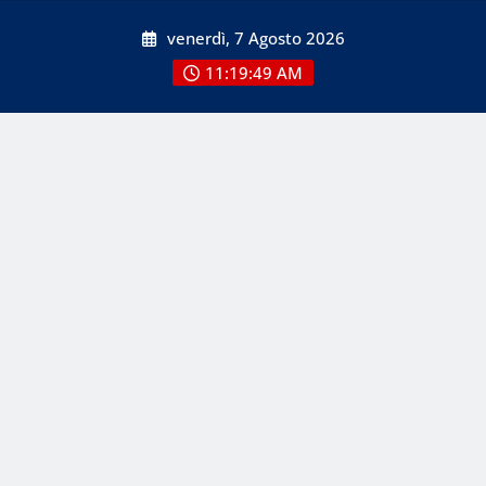
Skip
venerdì, 7 Agosto 2026
to
content
11:19:50 AM