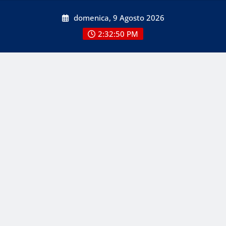
Skip
domenica, 9 Agosto 2026
to
content
2:32:50 PM