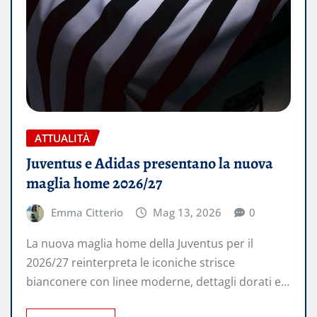
ATTUALITÀ
Juventus e Adidas presentano la nuova
maglia home 2026/27
Emma Citterio
Mag 13, 2026
0
La nuova maglia home della Juventus per il
2026/27 reinterpreta le iconiche strisce
bianconere con linee moderne, dettagli dorati e…