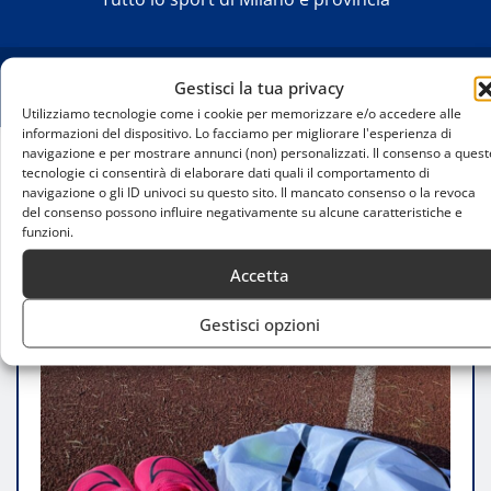
Gestisci la tua privacy
Utilizziamo tecnologie come i cookie per memorizzare e/o accedere alle
informazioni del dispositivo. Lo facciamo per migliorare l'esperienza di
navigazione e per mostrare annunci (non) personalizzati. Il consenso a quest
tecnologie ci consentirà di elaborare dati quali il comportamento di
Home
navigazione o gli ID univoci su questo sito. Il mancato consenso o la revoca
Attrezzatura per atletica leggera a Milano: dove
del consenso possono influire negativamente su alcune caratteristiche e
acquistarla
funzioni.
Accetta
Gestisci opzioni