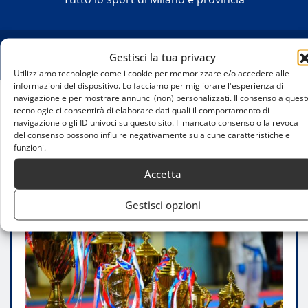
Gestisci la tua privacy
Utilizziamo tecnologie come i cookie per memorizzare e/o accedere alle
informazioni del dispositivo. Lo facciamo per migliorare l'esperienza di
navigazione e per mostrare annunci (non) personalizzati. Il consenso a quest
tecnologie ci consentirà di elaborare dati quali il comportamento di
Home
navigazione o gli ID univoci su questo sito. Il mancato consenso o la revoca
L’Inter ospita il secondo turno di qualificazione alla
del consenso possono influire negativamente su alcune caratteristiche e
UEFA Women’s Champions League
funzioni.
Accetta
Gestisci opzioni