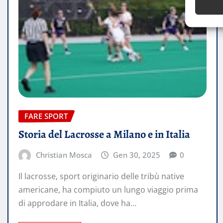
FARE SPORT
Storia del Lacrosse a Milano e in Italia
Christian Mosca
Gen 30, 2025
0
Il lacrosse, sport originario delle tribù native
americane, ha compiuto un lungo viaggio prima
di approdare in Italia, dove ha…