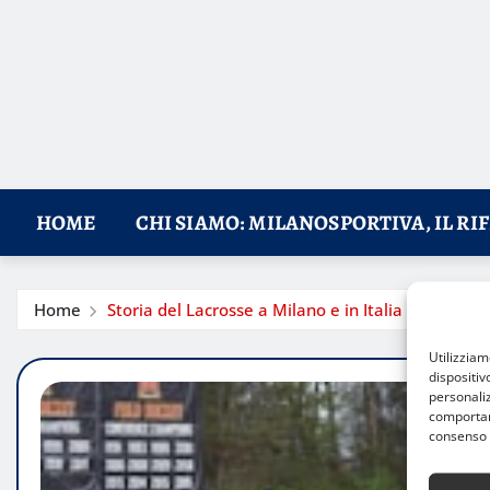
HOME
CHI SIAMO: MILANOSPORTIVA, IL RI
Home
Storia del Lacrosse a Milano e in Italia
Utilizzia
dispositiv
personaliz
comportame
consenso 