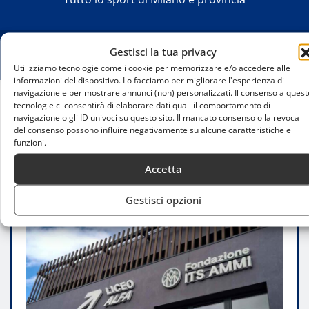
Gestisci la tua privacy
Utilizziamo tecnologie come i cookie per memorizzare e/o accedere alle
informazioni del dispositivo. Lo facciamo per migliorare l'esperienza di
navigazione e per mostrare annunci (non) personalizzati. Il consenso a quest
tecnologie ci consentirà di elaborare dati quali il comportamento di
Home
navigazione o gli ID univoci su questo sito. Il mancato consenso o la revoca
Nasce a Milano un polo formativo sportivo
del consenso possono influire negativamente su alcune caratteristiche e
funzioni.
all’avanguardia con tutor IA per ogni studente
Accetta
Gestisci opzioni