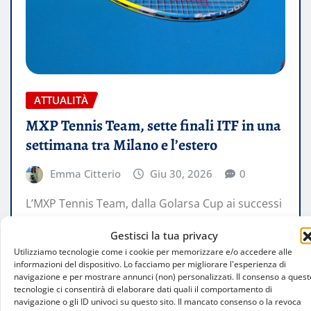
ATTUALITÀ
MXP Tennis Team, sette finali ITF in una
settimana tra Milano e l’estero
Emma Citterio
Giu 30, 2026
0
L’MXP Tennis Team, dalla Golarsa Cup ai successi
di Monastir e ai piazzamenti nel doppio, racconta
Gestisci la tua privacy
la crescita del gruppo…
Utilizziamo tecnologie come i cookie per memorizzare e/o accedere alle
informazioni del dispositivo. Lo facciamo per migliorare l'esperienza di
navigazione e per mostrare annunci (non) personalizzati. Il consenso a quest
LEGGI TUTTO
tecnologie ci consentirà di elaborare dati quali il comportamento di
navigazione o gli ID univoci su questo sito. Il mancato consenso o la revoca