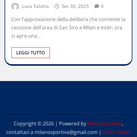
Luca Talotta
Set 30, 2025
0
Con l’approvazione della delibera che consente la
cessione dell’area di San Siro a Milan e Inter, ora
si apre una…
LEGGI TUTTO
Copyright © 2026 | Powered by
Milanosportiva
,
contattaci a milanosportiva@gmail.com
|
Editor News