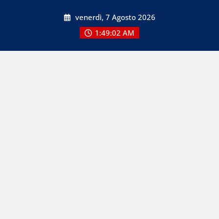
Skip
venerdì, 7 Agosto 2026
to
content
1:49:02 AM