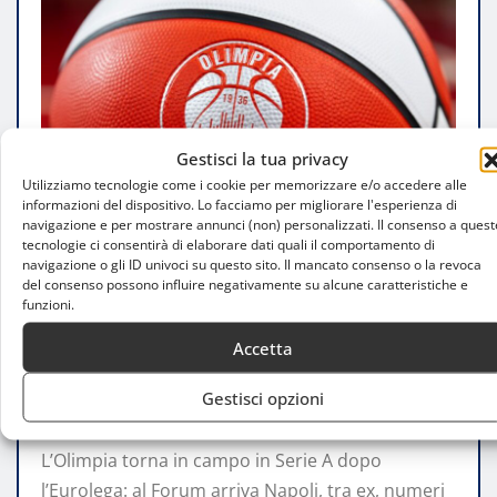
Gestisci la tua privacy
Utilizziamo tecnologie come i cookie per memorizzare e/o accedere alle
informazioni del dispositivo. Lo facciamo per migliorare l'esperienza di
navigazione e per mostrare annunci (non) personalizzati. Il consenso a quest
tecnologie ci consentirà di elaborare dati quali il comportamento di
navigazione o gli ID univoci su questo sito. Il mancato consenso o la revoca
del consenso possono influire negativamente su alcune caratteristiche e
ATTUALITÀ
funzioni.
Milano-Napoli: orario, precedenti e dove
Accetta
vederla in tv e streaming
Gestisci opzioni
Andrea De Capitani
Apr 19, 2026
0
L’Olimpia torna in campo in Serie A dopo
l’Eurolega: al Forum arriva Napoli, tra ex, numeri