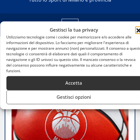
Gestisci la tua privacy
Utilizziamo tecnologie come i cookie per memorizzare e/o accedere alle
informazioni del dispositivo. Lo facciamo per migliorare l'esperienza di
navigazione e per mostrare annunci (non) personalizzati. Il consenso a quest
Home
tecnologie ci consentirà di elaborare dati quali il comportamento di
Dolomiti Energia Trentino-Olimpia Milano: orario,
navigazione o gli ID univoci su questo sito. Il mancato consenso o la revoca
precedenti e dove vederla in tv e streaming
del consenso possono influire negativamente su alcune caratteristiche e
funzioni.
Accetta
Gestisci opzioni