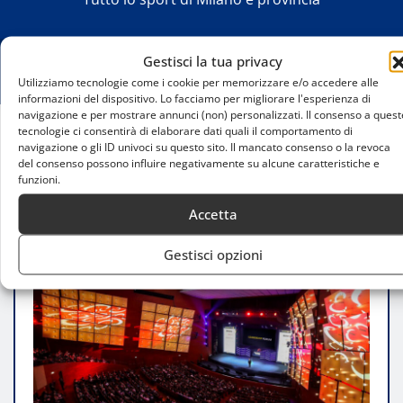
Gestisci la tua privacy
Utilizziamo tecnologie come i cookie per memorizzare e/o accedere alle
informazioni del dispositivo. Lo facciamo per migliorare l'esperienza di
navigazione e per mostrare annunci (non) personalizzati. Il consenso a quest
tecnologie ci consentirà di elaborare dati quali il comportamento di
navigazione o gli ID univoci su questo sito. Il mancato consenso o la revoca
Home
del consenso possono influire negativamente su alcune caratteristiche e
Leadership Forum 2024: ispirazione e
funzioni.
cambiamento per il futuro del business
Accetta
Gestisci opzioni