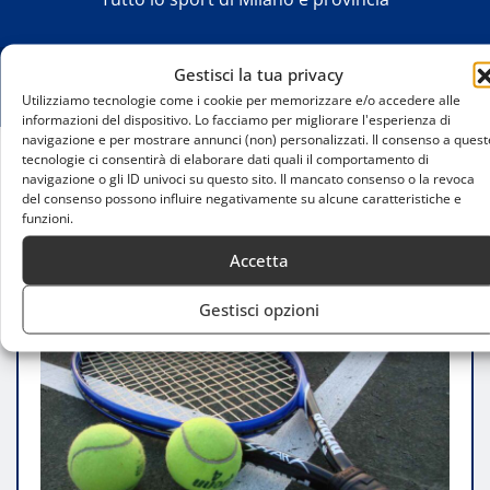
Gestisci la tua privacy
Utilizziamo tecnologie come i cookie per memorizzare e/o accedere alle
informazioni del dispositivo. Lo facciamo per migliorare l'esperienza di
navigazione e per mostrare annunci (non) personalizzati. Il consenso a quest
tecnologie ci consentirà di elaborare dati quali il comportamento di
navigazione o gli ID univoci su questo sito. Il mancato consenso o la revoca
Home
del consenso possono influire negativamente su alcune caratteristiche e
Coppa delle province 2026: definite le squadre per
funzioni.
le finali regionali
Accetta
Gestisci opzioni