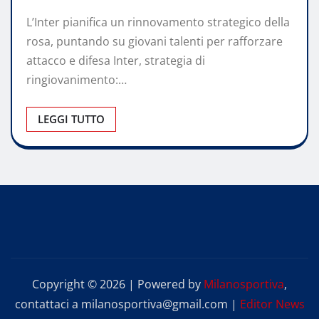
L’Inter pianifica un rinnovamento strategico della
rosa, puntando su giovani talenti per rafforzare
attacco e difesa Inter, strategia di
ringiovanimento:…
LEGGI TUTTO
Copyright © 2026 | Powered by
Milanosportiva
,
contattaci a milanosportiva@gmail.com
|
Editor News