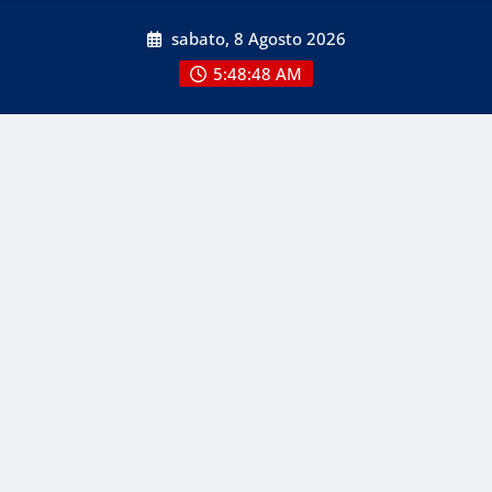
Skip
sabato, 8 Agosto 2026
to
content
5:48:48 AM