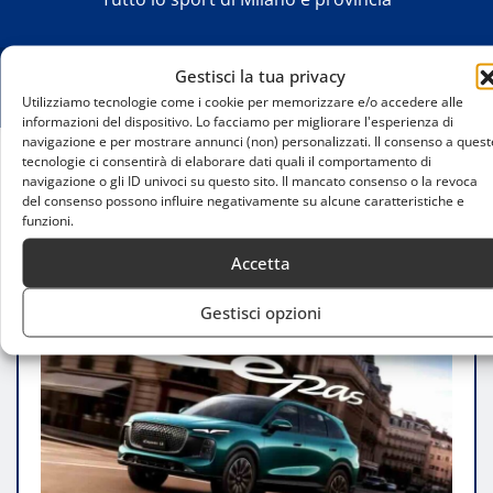
Gestisci la tua privacy
Utilizziamo tecnologie come i cookie per memorizzare e/o accedere alle
informazioni del dispositivo. Lo facciamo per migliorare l'esperienza di
navigazione e per mostrare annunci (non) personalizzati. Il consenso a quest
tecnologie ci consentirà di elaborare dati quali il comportamento di
Home
navigazione o gli ID univoci su questo sito. Il mancato consenso o la revoca
del consenso possono influire negativamente su alcune caratteristiche e
Lepas illumina il Natale di Milano: eleganza
funzioni.
urbana in anteprima a Portanuova
Accetta
Gestisci opzioni