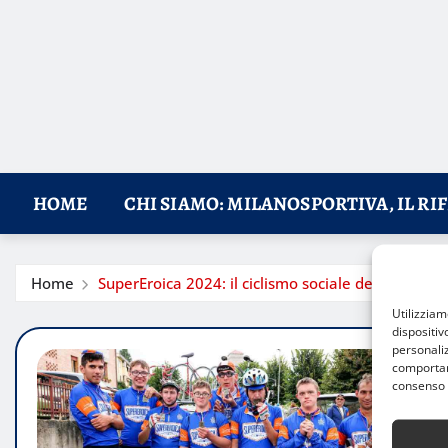
HOME
CHI SIAMO: MILANOSPORTIVA, IL RI
Home
SuperEroica 2024: il ciclismo sociale della Fon
Utilizzia
dispositiv
personaliz
comportame
consenso 