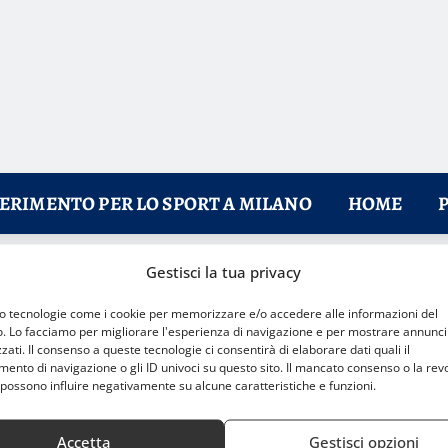
FERIMENTO PER LO SPORT A MILANO
HOME
Gestisci la tua privacy
dazione Allianz UMANA MENTE raggiunge nuovi traguardi
mo tecnologie come i cookie per memorizzare e/o accedere alle informazioni del
o. Lo facciamo per migliorare l'esperienza di navigazione e per mostrare annunci
zati. Il consenso a queste tecnologie ci consentirà di elaborare dati quali il
nto di navigazione o gli ID univoci su questo sito. Il mancato consenso o la rev
possono influire negativamente su alcune caratteristiche e funzioni.
Accetta
Gestisci opzioni