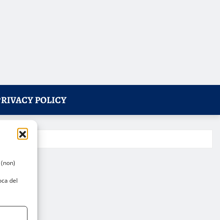
PRIVACY POLICY
 (non)
oca del