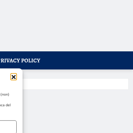
PRIVACY POLICY
 (non)
oca del