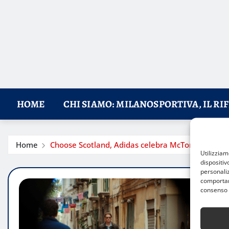
HOME
CHI SIAMO: MILANOSPORTIVA, IL RI
Home
Choose Scotland, Adidas celebra McTominay vers
Utilizzia
dispositiv
personaliz
comportame
consenso 