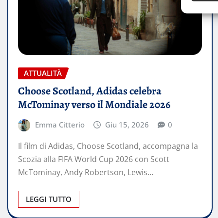
ATTUALITÀ
Choose Scotland, Adidas celebra
McTominay verso il Mondiale 2026
Emma Citterio
Giu 15, 2026
0
Il film di Adidas, Choose Scotland, accompagna la
Scozia alla FIFA World Cup 2026 con Scott
McTominay, Andy Robertson, Lewis…
LEGGI TUTTO