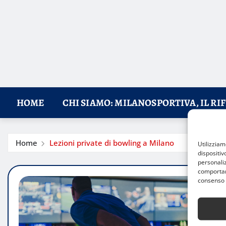
HOME
CHI SIAMO: MILANOSPORTIVA, IL RI
Home
Lezioni private di bowling a Milano
Utilizzia
dispositiv
personaliz
comportame
consenso 