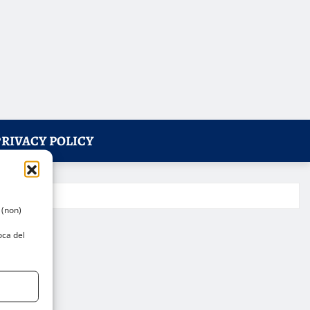
PRIVACY POLICY
 (non)
oca del