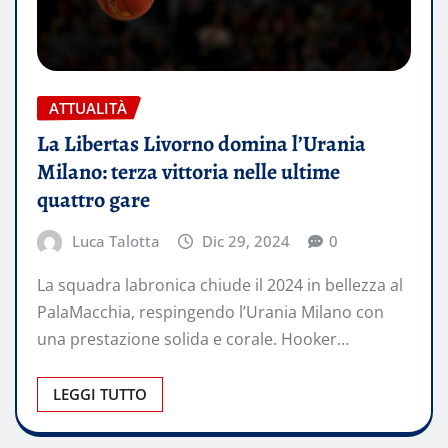
ATTUALITÀ
La Libertas Livorno domina l’Urania
Milano: terza vittoria nelle ultime
quattro gare
Luca Talotta
Dic 29, 2024
0
La squadra labronica chiude il 2024 in bellezza al
PalaMacchia, respingendo l’Urania Milano con
una prestazione solida e corale. Hooker…
LEGGI TUTTO