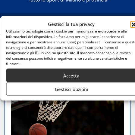
Gestisci la tua privacy
Utilizziamo tecnologie come i cookie per memorizzare e/o accedere alle
informazioni del dispositivo. Lo facciamo per migliorare l'esperienza di
navigazione e per mostrare annunci (non) personalizzati. Il consenso a quest
tecnologie ci consentirà di elaborare dati quali il comportamento di
Home
navigazione o gli ID univoci su questo sito. Il mancato consenso o la revoca
La Libertas Livorno domina l’Urania Milano: terza
del consenso possono influire negativamente su alcune caratteristiche e
vittoria nelle ultime quattro gare
funzioni.
Accetta
Gestisci opzioni