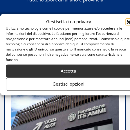
Gestisci la tua privacy
Utilizziamo tecnologie come i cookie per memorizzare e/o accedere alle
informazioni del dispositivo. Lo facciamo per migliorare l'esperienza di
navigazione e per mostrare annunci (non) personalizzati. Il consenso a quest
tecnologie ci consentirà di elaborare dati quali il comportamento di
Home
navigazione o gli ID univoci su questo sito. Il mancato consenso o la revoca
Nasce a Milano un polo formativo sportivo
del consenso possono influire negativamente su alcune caratteristiche e
funzioni.
all’avanguardia con tutor IA per ogni studente
Accetta
Gestisci opzioni