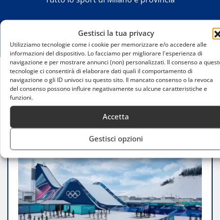
Gestisci la tua privacy
Utilizziamo tecnologie come i cookie per memorizzare e/o accedere alle
informazioni del dispositivo. Lo facciamo per migliorare l'esperienza di
navigazione e per mostrare annunci (non) personalizzati. Il consenso a quest
tecnologie ci consentirà di elaborare dati quali il comportamento di
navigazione o gli ID univoci su questo sito. Il mancato consenso o la revoca
Home
del consenso possono influire negativamente su alcune caratteristiche e
Milano-Cortina 2026: Malagò Ambisce a 20
funzioni.
Medaglie
Accetta
Gestisci opzioni