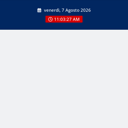
Skip
venerdì, 7 Agosto 2026
to
content
11:03:28 AM