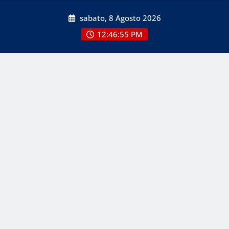
Skip
sabato, 8 Agosto 2026
to
content
12:46:56 PM