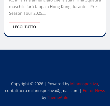
​AC Milan ha annunciato che la sua Prima Squadra
maschile farà tappa a Hong Kong durante il Pre-
Season Tour 2025.…
LEGGI TUTTO
Copyright © 2026 | Powered by
Milanosportiva
,
contattaci a milanosportiva@gmail.com
|
Editor News
by
ThemeArile