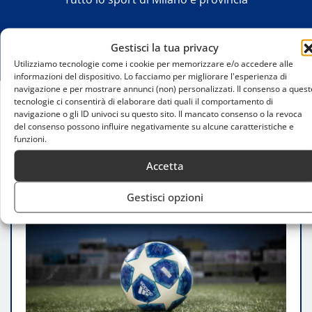
Gestisci la tua privacy
Utilizziamo tecnologie come i cookie per memorizzare e/o accedere alle
informazioni del dispositivo. Lo facciamo per migliorare l'esperienza di
navigazione e per mostrare annunci (non) personalizzati. Il consenso a quest
tecnologie ci consentirà di elaborare dati quali il comportamento di
navigazione o gli ID univoci su questo sito. Il mancato consenso o la revoca
Home
del consenso possono influire negativamente su alcune caratteristiche e
Inter su Lorenzo Pellegrini: un colpo invernale per
funzioni.
rinforzare il centrocampo
Accetta
Gestisci opzioni