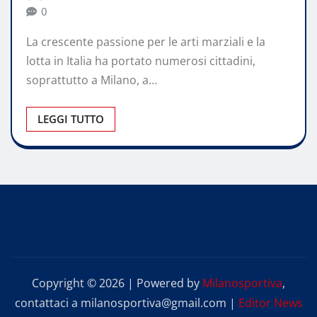
0
La crescente passione per le arti marziali e la
lotta in Italia ha portato numerosi cittadini,
soprattutto a Milano, a…
LEGGI TUTTO
Copyright © 2026 | Powered by
Milanosportiva
,
contattaci a milanosportiva@gmail.com
|
Editor News