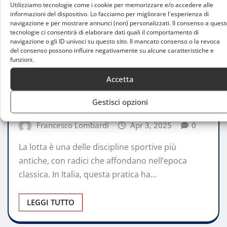
Utilizziamo tecnologie come i cookie per memorizzare e/o accedere alle
informazioni del dispositivo. Lo facciamo per migliorare l'esperienza di
navigazione e per mostrare annunci (non) personalizzati. Il consenso a quest
tecnologie ci consentirà di elaborare dati quali il comportamento di
navigazione o gli ID univoci su questo sito. Il mancato consenso o la revoca
del consenso possono influire negativamente su alcune caratteristiche e
STORIE
funzioni.
L’evoluzione della lotta a Milano e in
Accetta
Italia: dalle origini alle curiosità
Gestisci opzioni
moderne
Francesco Lombardi
Apr 3, 2025
0
La lotta è una delle discipline sportive più
antiche, con radici che affondano nell’epoca
classica. In Italia, questa pratica ha…
LEGGI TUTTO