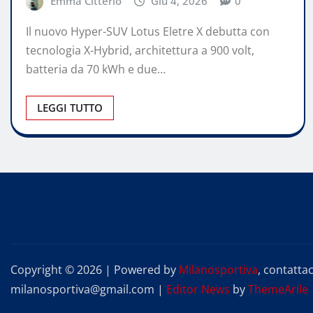
Emma Citterio
Giu 4, 2026
0
Il nuovo Hyper-SUV Lotus Eletre X debutta con
tecnologia X-Hybrid, architettura a 900 volt,
batteria da 70 kWh e due…
LEGGI TUTTO
Copyright © 2026 | Powered by
Milanosportiva
, contattac
milanosportiva@gmail.com
|
Editor News
by
ThemeArile