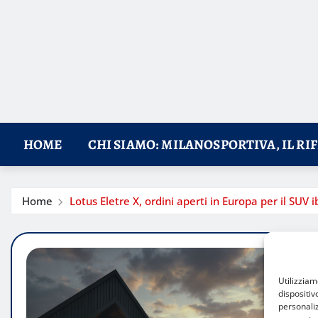
HOME
CHI SIAMO: MILANOSPORTIVA, IL RI
Home
Lotus Eletre X, ordini aperti in Europa per il SU
Utilizzia
dispositiv
personaliz