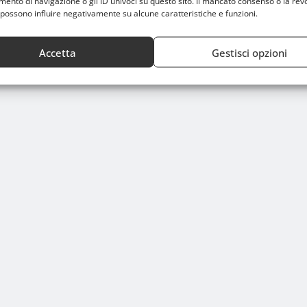
nto di navigazione o gli ID univoci su questo sito. Il mancato consenso o la rev
possono influire negativamente su alcune caratteristiche e funzioni.
Accetta
Gestisci opzioni