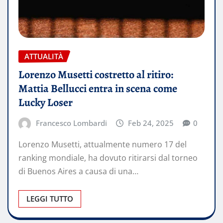
ATTUALITÀ
Lorenzo Musetti costretto al ritiro:
Mattia Bellucci entra in scena come
Lucky Loser
Francesco Lombardi
Feb 24, 2025
0
Lorenzo Musetti, attualmente numero 17 del
ranking mondiale, ha dovuto ritirarsi dal torneo
di Buenos Aires a causa di una…
LEGGI TUTTO