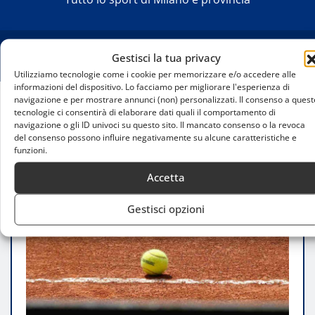
Gestisci la tua privacy
Utilizziamo tecnologie come i cookie per memorizzare e/o accedere alle
informazioni del dispositivo. Lo facciamo per migliorare l'esperienza di
navigazione e per mostrare annunci (non) personalizzati. Il consenso a quest
tecnologie ci consentirà di elaborare dati quali il comportamento di
Home
navigazione o gli ID univoci su questo sito. Il mancato consenso o la revoca
Lorenzo Musetti costretto al ritiro: Mattia Bellucci
del consenso possono influire negativamente su alcune caratteristiche e
entra in scena come Lucky Loser
funzioni.
Accetta
Gestisci opzioni