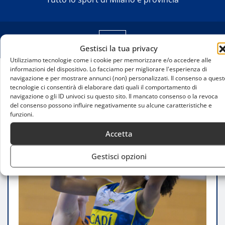
Gestisci la tua privacy
Utilizziamo tecnologie come i cookie per memorizzare e/o accedere alle
informazioni del dispositivo. Lo facciamo per migliorare l'esperienza di
navigazione e per mostrare annunci (non) personalizzati. Il consenso a quest
Home
tecnologie ci consentirà di elaborare dati quali il comportamento di
Tinara Moore confermata al Geas Basket: la stella
navigazione o gli ID univoci su questo sito. Il mancato consenso o la revoca
sotto canestro resta in rossonero
del consenso possono influire negativamente su alcune caratteristiche e
funzioni.
Accetta
Gestisci opzioni