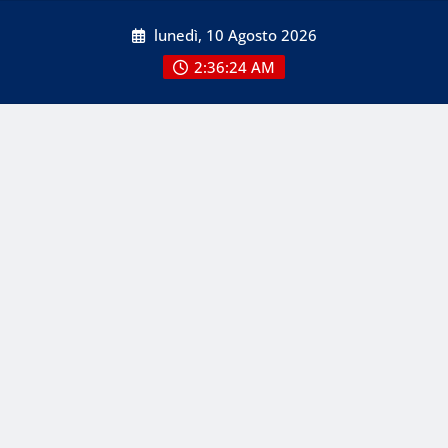
Skip
lunedì, 10 Agosto 2026
to
content
2:36:25 AM