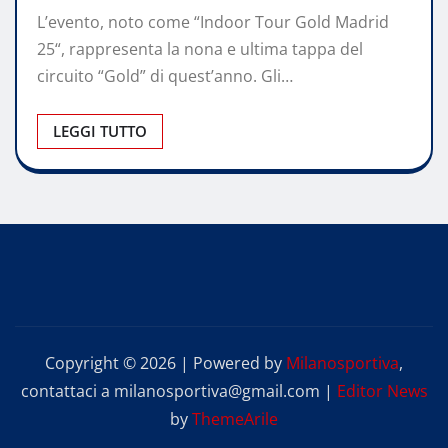
L’evento, noto come “Indoor Tour Gold Madrid
25“, rappresenta la nona e ultima tappa del
circuito “Gold” di quest’anno. Gli…
LEGGI TUTTO
Copyright © 2026 | Powered by
Milanosportiva
,
contattaci a milanosportiva@gmail.com
|
Editor News
by
ThemeArile