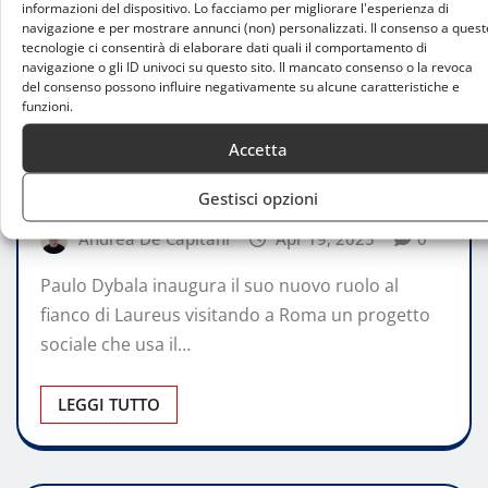
informazioni del dispositivo. Lo facciamo per migliorare l'esperienza di
navigazione e per mostrare annunci (non) personalizzati. Il consenso a quest
tecnologie ci consentirà di elaborare dati quali il comportamento di
navigazione o gli ID univoci su questo sito. Il mancato consenso o la revoca
del consenso possono influire negativamente su alcune caratteristiche e
funzioni.
PERSONAGGI
Accetta
Dybala ambasciatore Laureus, lo sport
come strumento di cambiamento
Gestisci opzioni
Andrea De Capitani
Apr 19, 2025
0
Paulo Dybala inaugura il suo nuovo ruolo al
fianco di Laureus visitando a Roma un progetto
sociale che usa il…
LEGGI TUTTO