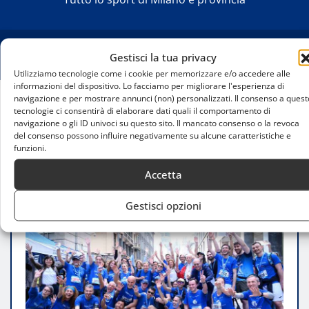
Gestisci la tua privacy
Utilizziamo tecnologie come i cookie per memorizzare e/o accedere alle
informazioni del dispositivo. Lo facciamo per migliorare l'esperienza di
navigazione e per mostrare annunci (non) personalizzati. Il consenso a quest
tecnologie ci consentirà di elaborare dati quali il comportamento di
Home
navigazione o gli ID univoci su questo sito. Il mancato consenso o la revoca
Un’opportunità straordinaria per la solidarietà: la
del consenso possono influire negativamente su alcune caratteristiche e
Wizz Air Milano Marathon 2025
funzioni.
Accetta
Gestisci opzioni