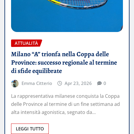
ATTUALITÀ
Milano “A” trionfa nella Coppa delle
Province: successo regionale al termine
di sfide equilibrate
Emma Citterio
Apr 23, 2026
0
La rappresentativa milanese conquista la Coppa
delle Province al termine di un fine settimana ad
alta intensità agonistica, segnato da…
LEGGI TUTTO