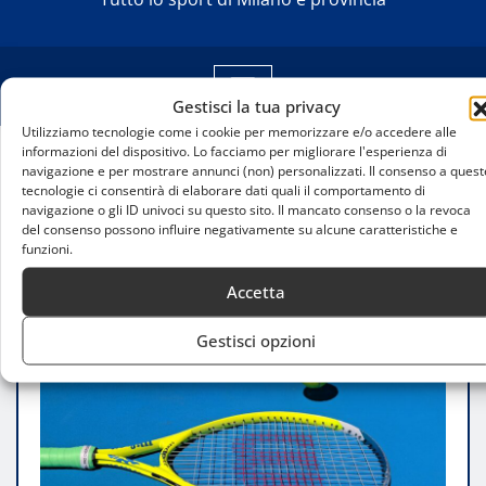
Gestisci la tua privacy
Utilizziamo tecnologie come i cookie per memorizzare e/o accedere alle
informazioni del dispositivo. Lo facciamo per migliorare l'esperienza di
navigazione e per mostrare annunci (non) personalizzati. Il consenso a quest
Home
tecnologie ci consentirà di elaborare dati quali il comportamento di
Milano “A” trionfa nella Coppa delle Province:
navigazione o gli ID univoci su questo sito. Il mancato consenso o la revoca
successo regionale al termine di sfide equilibrate
del consenso possono influire negativamente su alcune caratteristiche e
funzioni.
Accetta
Gestisci opzioni