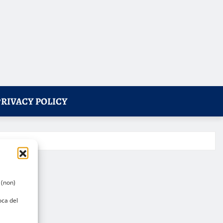
PRIVACY POLICY
 (non)
oca del