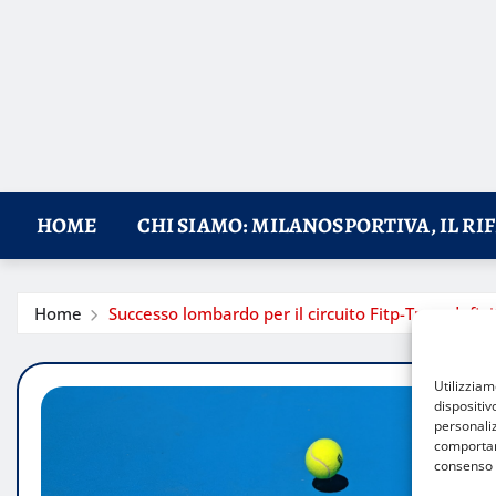
HOME
CHI SIAMO: MILANOSPORTIVA, IL RI
Home
Successo lombardo per il circuito Fitp-Tpra: defini
Utilizzia
dispositiv
personaliz
comportame
consenso 