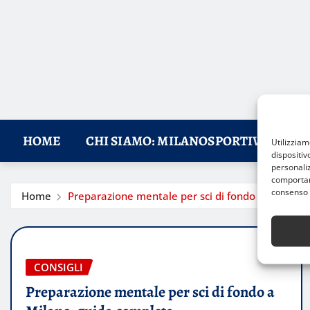
HOME
CHI SIAMO: MILANOSPORTIVA, IL RI
Utilizzia
dispositiv
personaliz
comportame
consenso 
Home
Preparazione mentale per sci di fondo a Milano:
CONSIGLI
Preparazione mentale per sci di fondo a