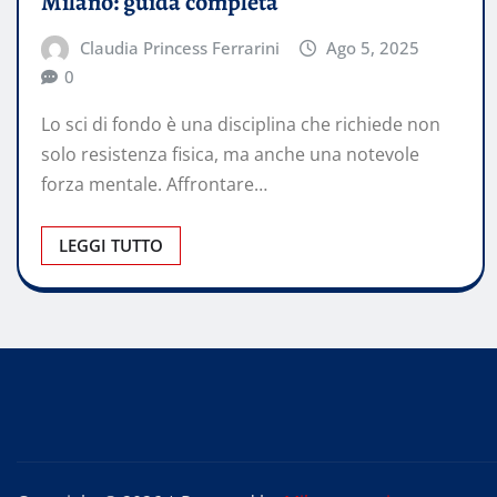
Milano: guida completa
Claudia Princess Ferrarini
Ago 5, 2025
0
Lo sci di fondo è una disciplina che richiede non
solo resistenza fisica, ma anche una notevole
forza mentale. Affrontare…
LEGGI TUTTO