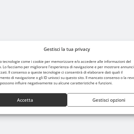
Gestisci la tua privacy
FERIMENTO PER LO SPORT A MILANO
HOME
mo tecnologie come i cookie per memorizzare e/o accedere alle informazioni del
o. Lo facciamo per migliorare l'esperienza di navigazione e per mostrare annunci
zati. Il consenso a queste tecnologie ci consentirà di elaborare dati quali il
nto di navigazione o gli ID univoci su questo sito. Il mancato consenso o la rev
possono influire negativamente su alcune caratteristiche e funzioni.
 guida completa
Accetta
Gestisci opzioni