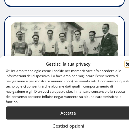
Gestisci la tua privacy
Utilizziamo tecnologie come i cookie per memorizzare e/o accedere alle
informazioni del dispositivo. Lo facciamo per migliorare l'esperienza di
navigazione e per mostrare annunci (non) personalizzati. Il consenso a quest
tecnologie ci consentirà di elaborare dati quali il comportamento di
navigazione o gli ID univoci su questo sito. Il mancato consenso o la revoca
del consenso possono influire negativamente su alcune caratteristiche e
funzioni.
ATTUALITÀ
Accetta
Italbasket, un secolo di storia: Milano
Gestisci opzioni