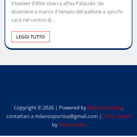
Il basket d’élite sbarca all’ex PalaLido: da
dicembre a marzo il tempio del pallone a spicchi
sarà nel centro di…
LEGGI TUTTO
Copyright © 2026 | Powered by
Milanosportiva
,
contattaci a milanosportiva@gmail.com
|
Editor News
by
ThemeArile