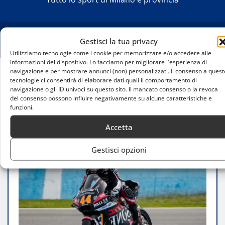
Gestisci la tua privacy
Utilizziamo tecnologie come i cookie per memorizzare e/o accedere alle
informazioni del dispositivo. Lo facciamo per migliorare l'esperienza di
navigazione e per mostrare annunci (non) personalizzati. Il consenso a quest
tecnologie ci consentirà di elaborare dati quali il comportamento di
Home
navigazione o gli ID univoci su questo sito. Il mancato consenso o la revoca
Test ufficiali Moto2 e Moto3 a Jerez: nuovi record e
del consenso possono influire negativamente su alcune caratteristiche e
innovazioni tecniche
funzioni.
Accetta
Gestisci opzioni