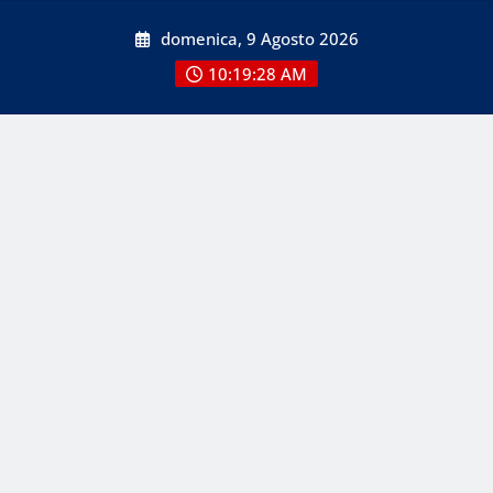
Skip
domenica, 9 Agosto 2026
to
content
10:19:28 AM