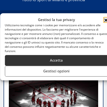
Gestisci la tua privacy
Utilizziamo tecnologie come i cookie per memorizzare e/o accedere alle
informazioni del dispositivo. Lo facciamo per migliorare l'esperienza di
navigazione e per mostrare annunci (non) personalizzati. Il consenso a quest
tecnologie ci consentirà di elaborare dati quali il comportamento di
Home
navigazione o gli ID univoci su questo sito. Il mancato consenso o la revoca
Hockey Club Milano affronta l’Old Style Torre
del consenso possono influire negativamente su alcune caratteristiche e
Pellice nella terzultima giornata di campionato
funzioni.
Accetta
Gestisci opzioni