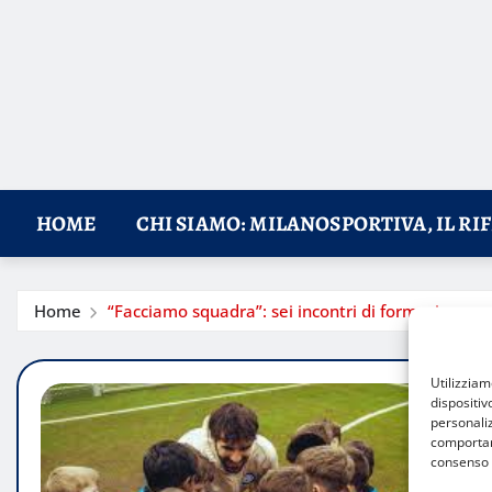
HOME
CHI SIAMO: MILANOSPORTIVA, IL RI
Home
“Facciamo squadra”: sei incontri di formazione per 
Utilizzia
dispositiv
personaliz
comportame
consenso 