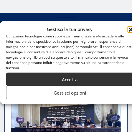
Gestisci la tua privacy
Utilizziamo tecnologie come i cookie per memorizzare e/o accedere alle
informazioni del dispositivo. Lo facciamo per migliorare l'esperienza di
navigazione e per mostrare annunci (non) personalizzati. Il consenso a quest
Home
tecnologie ci consentirà di elaborare dati quali il comportamento di
Oysho Milano Premier Padel P1 2025: Successo
navigazione o gli ID univoci su questo sito. Il mancato consenso o la revoca
per la conferenza stampa di presentazione
del consenso possono influire negativamente su alcune caratteristiche e
funzioni.
Accetta
Gestisci opzioni