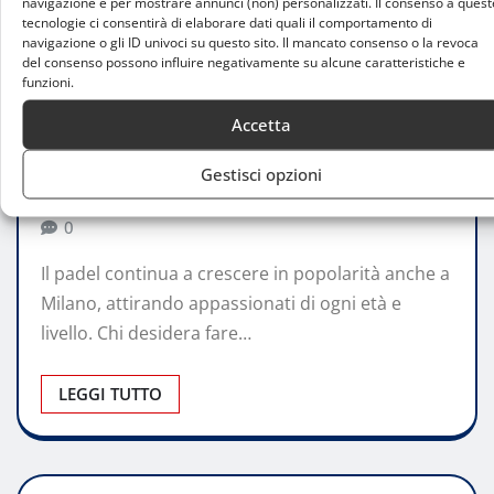
navigazione e per mostrare annunci (non) personalizzati. Il consenso a quest
tecnologie ci consentirà di elaborare dati quali il comportamento di
navigazione o gli ID univoci su questo sito. Il mancato consenso o la revoca
del consenso possono influire negativamente su alcune caratteristiche e
CONSIGLI
funzioni.
Allenamento personalizzato di padel a
Accetta
Milano: le migliori opzioni
Gestisci opzioni
Claudia Princess Ferrarini
Nov 9, 2025
0
Il padel continua a crescere in popolarità anche a
Milano, attirando appassionati di ogni età e
livello. Chi desidera fare…
LEGGI TUTTO