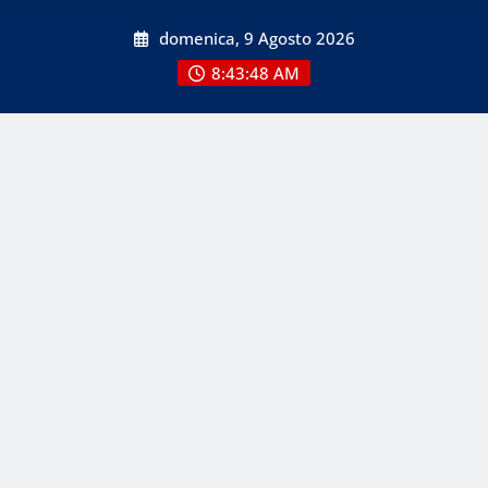
Skip
domenica, 9 Agosto 2026
to
content
8:43:48 AM