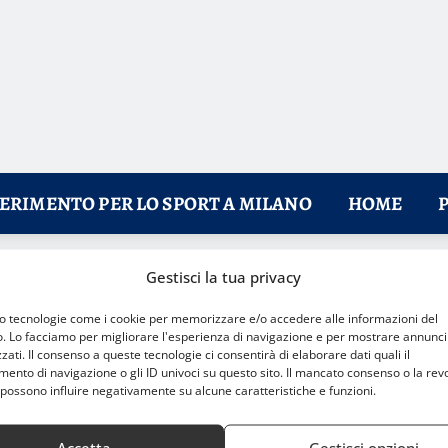
FERIMENTO PER LO SPORT A MILANO
HOME
Gestisci la tua privacy
n posto in Final Four
mo tecnologie come i cookie per memorizzare e/o accedere alle informazioni del
o. Lo facciamo per migliorare l'esperienza di navigazione e per mostrare annunci
zati. Il consenso a queste tecnologie ci consentirà di elaborare dati quali il
nto di navigazione o gli ID univoci su questo sito. Il mancato consenso o la rev
possono influire negativamente su alcune caratteristiche e funzioni.
Accetta
Gestisci opzioni