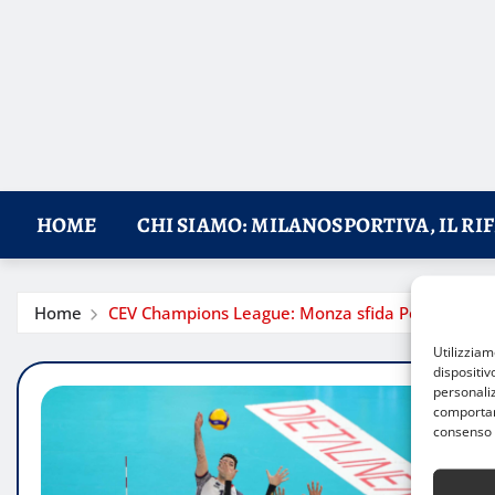
HOME
CHI SIAMO: MILANOSPORTIVA, IL RI
Home
CEV Champions League: Monza sfida Perugia per u
Utilizzia
dispositiv
personaliz
comportame
consenso 