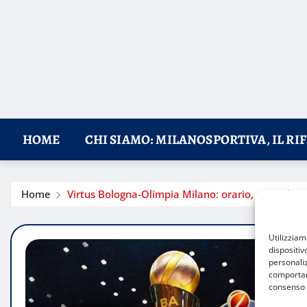
HOME
CHI SIAMO: MILANOSPORTIVA, IL RI
Home
Virtus Bologna-Olimpia Milano: orario, precedenti
Utilizzia
dispositiv
personaliz
comportame
consenso 