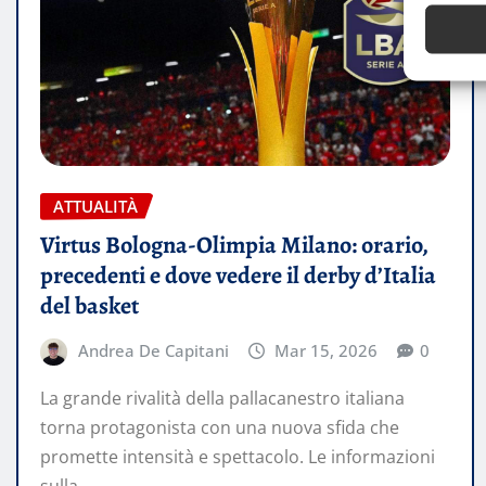
ATTUALITÀ
Virtus Bologna-Olimpia Milano: orario,
precedenti e dove vedere il derby d’Italia
del basket
Andrea De Capitani
Mar 15, 2026
0
La grande rivalità della pallacanestro italiana
torna protagonista con una nuova sfida che
promette intensità e spettacolo. Le informazioni
sulla…