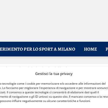
FERIMENTO PER LO SPORT A MILANO
HOME
 e dove vedere il derby d’Italia del basket
Gestisci la tua privacy
mo tecnologie come i cookie per memorizzare e/o accedere alle informazioni del
o. Lo facciamo per migliorare l'esperienza di navigazione e per mostrare annunci
zati. Il consenso a queste tecnologie ci consentirà di elaborare dati quali il
nto di navigazione o gli ID univoci su questo sito. Il mancato consenso o la rev
possono influire negativamente su alcune caratteristiche e funzioni.