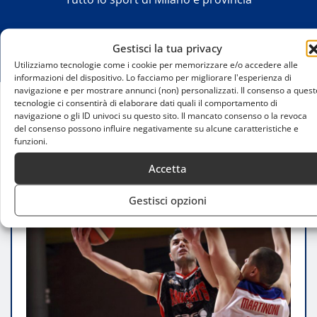
Gestisci la tua privacy
Utilizziamo tecnologie come i cookie per memorizzare e/o accedere alle
informazioni del dispositivo. Lo facciamo per migliorare l'esperienza di
navigazione e per mostrare annunci (non) personalizzati. Il consenso a quest
tecnologie ci consentirà di elaborare dati quali il comportamento di
navigazione o gli ID univoci su questo sito. Il mancato consenso o la revoca
Home
del consenso possono influire negativamente su alcune caratteristiche e
Novipiù Monferrato Basket supera SAE Scientifica
funzioni.
Legnano 82-75
Accetta
Gestisci opzioni