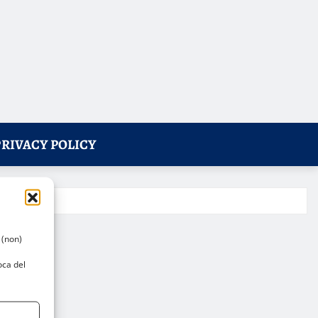
PRIVACY POLICY
 (non)
oca del