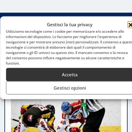
Gestisci la tua privacy
Utilizziamo tecnologie come i cookie per memorizzare e/o accedere alle
informazioni del dispositivo. Lo facciamo per migliorare l'esperienza di
navigazione e per mostrare annunci (non) personalizzati. Il consenso a quest
tecnologie ci consentirà di elaborare dati quali il comportamento di
Home
navigazione o gli ID univoci su questo sito. Il mancato consenso o la revoca
HC Milano difende il primato: i risultati dell’ultima
del consenso possono influire negativamente su alcune caratteristiche e
giornata infiammano la Serie A di hockey
funzioni.
Accetta
Gestisci opzioni