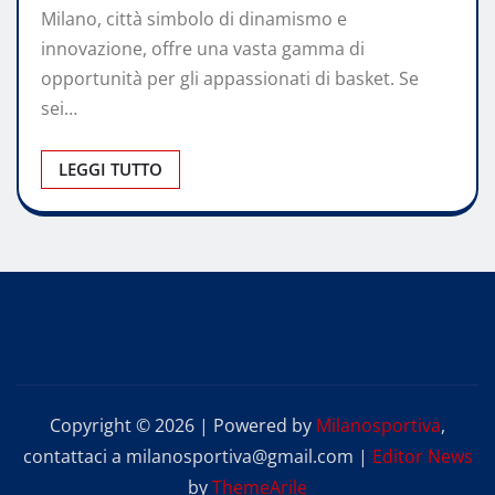
Milano, città simbolo di dinamismo e
innovazione, offre una vasta gamma di
opportunità per gli appassionati di basket. Se
sei…
LEGGI TUTTO
Copyright © 2026 | Powered by
Milanosportiva
,
contattaci a milanosportiva@gmail.com
|
Editor News
by
ThemeArile