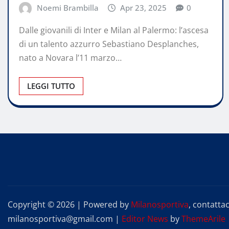
Noemi Brambilla
Apr 23, 2025
0
Dalle giovanili di Inter e Milan al Palermo: l’ascesa
di un talento azzurro Sebastiano Desplanches,
nato a Novara l’11 marzo…
LEGGI TUTTO
Copyright © 2026 | Powered by
Milanosportiva
, contattac
milanosportiva@gmail.com
|
Editor News
by
ThemeArile