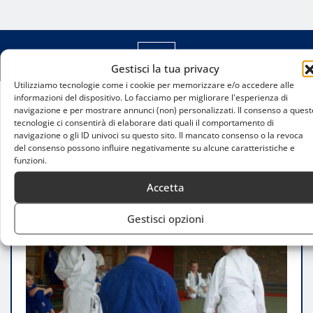
Gestisci la tua privacy
Utilizziamo tecnologie come i cookie per memorizzare e/o accedere alle
informazioni del dispositivo. Lo facciamo per migliorare l'esperienza di
navigazione e per mostrare annunci (non) personalizzati. Il consenso a quest
Home
tecnologie ci consentirà di elaborare dati quali il comportamento di
Scuole di judo per bambini a Milano: guida alle
navigazione o gli ID univoci su questo sito. Il mancato consenso o la revoca
migliori palestre
del consenso possono influire negativamente su alcune caratteristiche e
funzioni.
Accetta
Gestisci opzioni