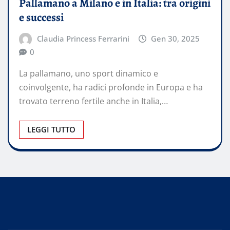
Pallamano a Milano e in Italia: tra origini
e successi
Claudia Princess Ferrarini
Gen 30, 2025
0
La pallamano, uno sport dinamico e
coinvolgente, ha radici profonde in Europa e ha
trovato terreno fertile anche in Italia,…
LEGGI TUTTO