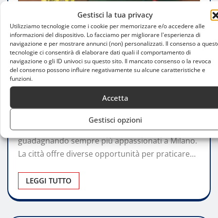
Gestisci la tua privacy
Utilizziamo tecnologie come i cookie per memorizzare e/o accedere alle
informazioni del dispositivo. Lo facciamo per migliorare l'esperienza di
navigazione e per mostrare annunci (non) personalizzati. Il consenso a quest
tecnologie ci consentirà di elaborare dati quali il comportamento di
CONSIGLI
navigazione o gli ID univoci su questo sito. Il mancato consenso o la revoca
del consenso possono influire negativamente su alcune caratteristiche e
La pallamano a Milano: scopri dove
funzioni.
iniziare a praticare questo sport
Accetta
Simone Paparusso
Feb 6, 2025
0
Gestisci opzioni
La pallamano, sport dinamico e coinvolgente, sta
guadagnando sempre più appassionati a Milano.
La città offre diverse opportunità per praticare…
LEGGI TUTTO