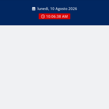
Skip
lunedì, 10 Agosto 2026
to
content
10:06:38 AM