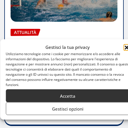
ATTUALITÀ
NC Monza domina Mestrina 16-7 e punta
Gestisci la tua privacy
alla promozione
Utilizziamo tecnologie come i cookie per memorizzare e/o accedere alle
informazioni del dispositivo. Lo facciamo per migliorare l'esperienza di
Cristiano Mancino
Apr 13, 2025
0
navigazione e per mostrare annunci (non) personalizzati. Il consenso a quest
tecnologie ci consentirà di elaborare dati quali il comportamento di
L’NC Monza dominano alla Pia Grande,
navigazione o gli ID univoci su questo sito. Il mancato consenso o la revoca
del consenso possono influire negativamente su alcune caratteristiche e
consolidando il primato e preparando l’assalto
funzioni.
finale alla promozione Una risposta decisa dopo
Accetta
la…
Gestisci opzioni
LEGGI TUTTO