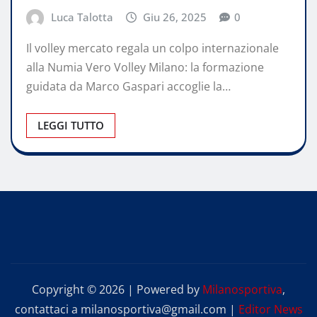
Luca Talotta
Giu 26, 2025
0
Il volley mercato regala un colpo internazionale
alla Numia Vero Volley Milano: la formazione
guidata da Marco Gaspari accoglie la…
LEGGI TUTTO
Copyright © 2026 | Powered by
Milanosportiva
,
contattaci a milanosportiva@gmail.com
|
Editor News